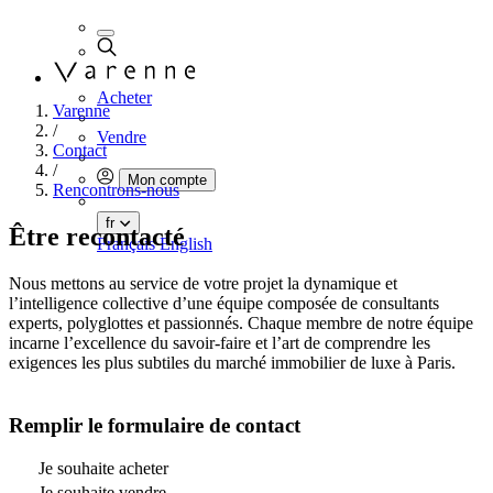
Acheter
Varenne
/
Vendre
Contact
/
Mon compte
Rencontrons-nous
fr
Être recontacté
Français
English
Nous mettons au service de votre projet la dynamique et
l’intelligence collective d’une équipe composée de consultants
experts, polyglottes et passionnés. Chaque membre de notre équipe
incarne l’excellence du savoir-faire et l’art de comprendre les
exigences les plus subtiles du marché immobilier de luxe à Paris.
Remplir le formulaire de contact
Je souhaite acheter
Je souhaite vendre