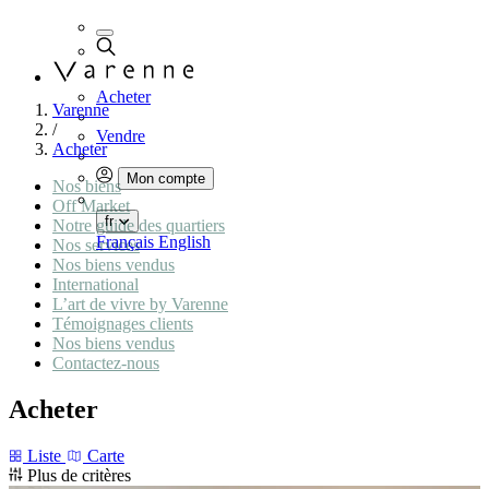
Acheter
Varenne
/
Vendre
Acheter
Mon compte
Nos biens
Off Market
fr
Notre guide des quartiers
Français
English
Nos services
Nos biens vendus
International
L’art de vivre by Varenne
Témoignages clients
Nos biens vendus
Contactez-nous
Acheter
Liste
Carte
Plus de critères