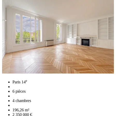
e
Paris 14
6 pièces
4 chambres
196,26 m²
2 350 000 €