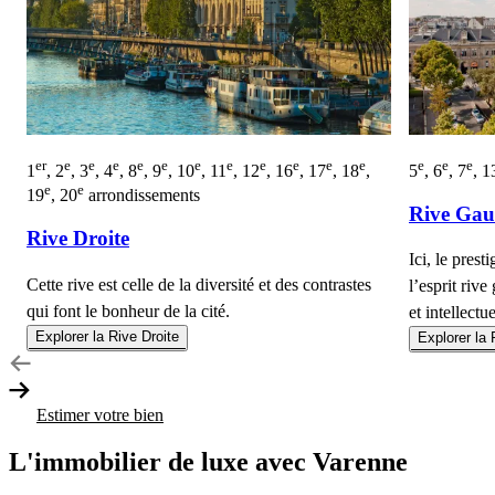
er
e
e
e
e
e
e
e
e
e
e
e
e
e
e
1
, 2
, 3
, 4
, 8
, 9
, 10
, 11
, 12
, 16
, 17
, 18
,
5
, 6
, 7
, 1
e
e
19
, 20
arrondissements
Rive Gau
Rive Droite
Ici, le prest
Cette rive est celle de la diversité et des contrastes
l’esprit riv
qui font le bonheur de la cité.
et intellectue
Explorer la Rive Droite
Explorer la
Estimer votre bien
L'immobilier de luxe avec Varenne