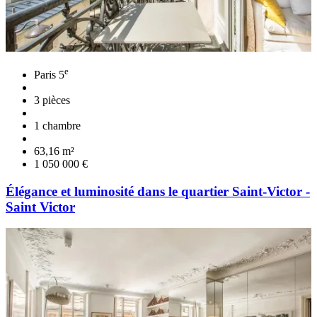
e
Paris 5
3 pièces
1 chambre
63,16 m²
1 050 000 €
Élégance et luminosité dans le quartier Saint-Victor -
Saint Victor