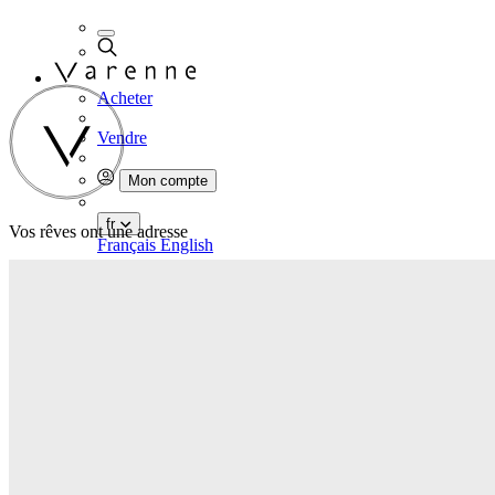
Acheter
Vendre
Mon compte
fr
Vos rêves ont une adresse
Français
English