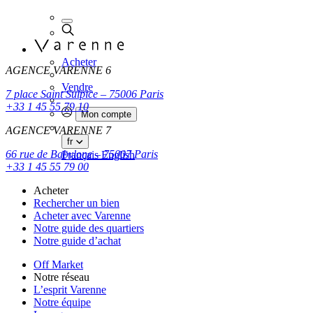
Acheter
AGENCE VARENNE 6
Vendre
7 place Saint Sulpice – 75006 Paris
+33 1 45 55 79 10
Mon compte
AGENCE VARENNE 7
fr
66 rue de Babylone – 75007 Paris
Français
English
+33 1 45 55 79 00
Acheter
Rechercher un bien
Acheter avec Varenne
Notre guide des quartiers
Notre guide d’achat
Off Market
Notre réseau
L’esprit Varenne
Notre équipe