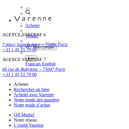
Acheter
AGENCE VARENNE 6
Vendre
7 place Saint Sulpice – 75006 Paris
Mon compte
+33 1 45 55 79 10
fr
AGENCE VARENNE 7
Français
English
66 rue de Babylone – 75007 Paris
+33 1 45 55 79 00
Acheter
Rechercher un bien
Acheter avec Varenne
Notre guide des quartiers
Notre guide d’achat
Off Market
Notre réseau
L’esprit Varenne