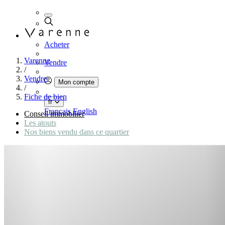
Acheter
Varenne
Vendre
/
Vendre
Mon compte
/
Fiche de bien
fr
Français
English
Conseil immobilier
Les atouts
Nos biens vendu dans ce quartier