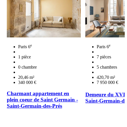
e
e
Paris 6
Paris 6
1 pièce
7 pièces
0 chambre
5 chambres
20,46 m²
420,70 m²
340 000 €
7 950 000 €
Charmant appartement en
Demeure du XVII
plein coeur de Saint Germain -
Saint-Germain-de
Saint-Germain-des-Prés