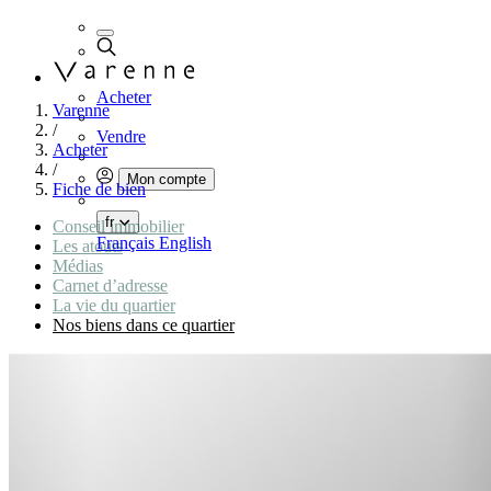
Acheter
Varenne
/
Vendre
Acheter
/
Mon compte
Fiche de bien
fr
Conseil immobilier
Français
English
Les atouts
Médias
Carnet d’adresse
La vie du quartier
Nos biens dans ce quartier