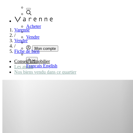
Acheter
Varenne
/
Vendre
Vendre
/
Mon compte
Fiche de bien
fr
Conseil immobilier
Français
English
Les atouts
Nos biens vendu dans ce quartier