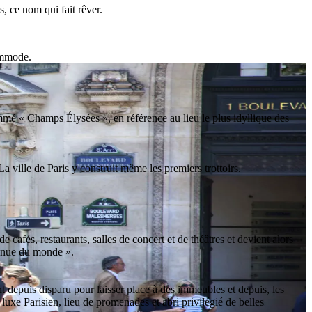
s, ce nom qui fait rêver.
commode.
mmé « Champs Élysées », en référence au lieu le plus idyllique des
a ville de Paris y construit même les premiers trottoirs.
e cafés, restaurants, salles de concert et de théâtres et devient alors
avenue du monde ».
 depuis disparu pour laisser place à des immeubles et depuis, les
luxe Parisien, lieu de promenades et abri privilégié de belles