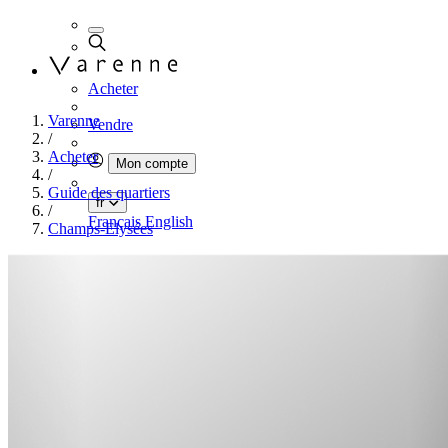
Acheter
Varenne
Vendre
/
Acheter
Mon compte
/
Guide des quartiers
fr
/
Français
English
Champs-Elysées