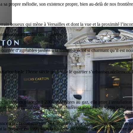
 a sa propre mélodie, son existence propre, bien au-delà de nos frontière
rrain boueux qui mène à Versailles et dont la vue et la proximité l’in
t plaisant au jardin des Tuileries.
ordée d’agréables jardins à la française éclot si charmant qu’il est no
 attendre le 19ème siècle pour voir le quartier s’urbaniser réellement. L
la mise en place de 1 200 candélabres au gaz, elle attire l’installation d
 depuis le Palais des Tuileries lui confèrera son titre de « plus belle 
ce avec la construction de somptueux hôtels particuliers, beaucoup ont
la dernière en 1995 sous la houlette de Wilmotte, d’être l’épicentre du 