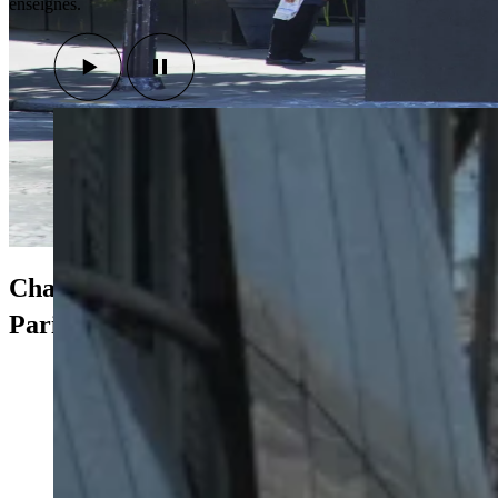
enseignes.
Champs-Elysées
e
Paris 8