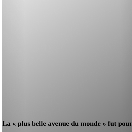
La « plus belle avenue du monde » fut pou