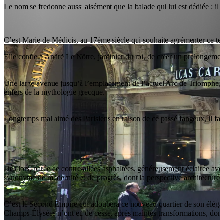
Le nom se fredonne aussi aisément que la balade qui lui est dédiée : il
C’est Marie de Médicis, au 17ème siècle qui souhaite agrémenter ce te
Elle confie à André Le Nôtre, jardinier du roi, de créer un prolongemen
Une large avenue jusqu’à l’emplacement de l’actuel Arc de Triomphe, b
enfers de la mythologie grecque.
Longtemps mal aimé des Parisiens en raison de ce passé fangeux, il faut
Dès lors, parée de contre-allées asphaltées, généreusement éclairée avec 
synonyme de modernité et de progrès, dont la perspective architecturée
C’est le Second Empire qui adoubera ce nouveau quartier de son élégan
Champs-Élysées n’ont eu de cesse, après maintes transformations, dont 