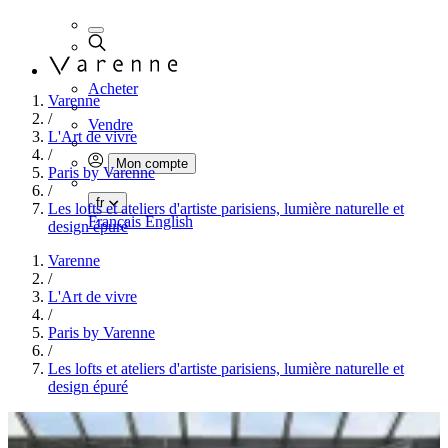
Acheter
Varenne
/
Vendre
L'Art de vivre
/
Mon compte
Paris by Varenne
/
fr
Les lofts et ateliers d'artiste parisiens, lumière naturelle et
Français
English
design épuré
Varenne
/
L'Art de vivre
/
Paris by Varenne
/
Les lofts et ateliers d'artiste parisiens, lumière naturelle et
design épuré