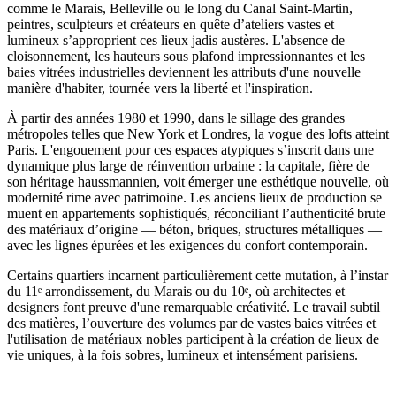
comme le Marais, Belleville ou le long du Canal Saint-Martin,
peintres, sculpteurs et créateurs en quête d’ateliers vastes et
lumineux s’approprient ces lieux jadis austères. L'absence de
cloisonnement, les hauteurs sous plafond impressionnantes et les
baies vitrées industrielles deviennent les attributs d'une nouvelle
manière d'habiter, tournée vers la liberté et l'inspiration.
À partir des années 1980 et 1990, dans le sillage des grandes
métropoles telles que New York et Londres, la vogue des lofts atteint
Paris. L'engouement pour ces espaces atypiques s’inscrit dans une
dynamique plus large de réinvention urbaine : la capitale, fière de
son héritage haussmannien, voit émerger une esthétique nouvelle, où
modernité rime avec patrimoine. Les anciens lieux de production se
muent en appartements sophistiqués, réconciliant l’authenticité brute
des matériaux d’origine — béton, briques, structures métalliques —
avec les lignes épurées et les exigences du confort contemporain.
Certains quartiers incarnent particulièrement cette mutation, à l’instar
du 11ᵉ arrondissement, du Marais ou du 10ᵉ, où architectes et
designers font preuve d'une remarquable créativité. Le travail subtil
des matières, l’ouverture des volumes par de vastes baies vitrées et
l'utilisation de matériaux nobles participent à la création de lieux de
vie uniques, à la fois sobres, lumineux et intensément parisiens.