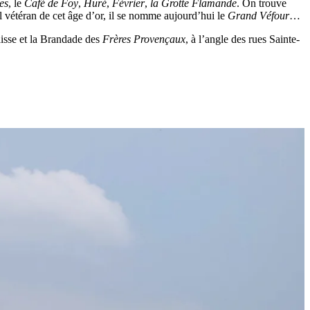
es
, le
Café de Foy
,
Huré
,
Février
,
la Grotte Flamande
. On trouve
ul vétéran de cet âge d’or, il se nomme aujourd’hui le
Grand Véfour
…
aisse et la Brandade des
Frères Provençaux
, à l’angle des rues Sainte-