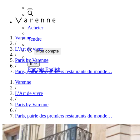
Acheter
Varenne
Vendre
/
L'Art de vivre
Mon compte
/
Paris by Varenne
fr
/
Français
English
Paris, patrie des premiers restaurants du monde…
Varenne
/
L'Art de vivre
/
Paris by Varenne
/
Paris, patrie des premiers restaurants du monde…