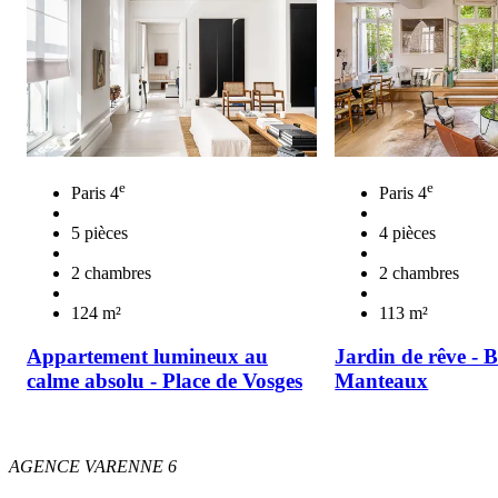
e
e
Paris 4
Paris 4
5 pièces
4 pièces
2 chambres
2 chambres
124 m²
113 m²
Appartement lumineux au
Jardin de rêve - 
calme absolu - Place de Vosges
Manteaux
AGENCE VARENNE 6