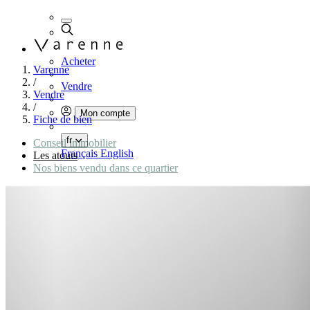
Acheter
Varenne
/
Vendre
Vendre
/
Mon compte
Fiche de bien
fr
Conseil immobilier
Français
English
Les atouts
Nos biens vendu dans ce quartier