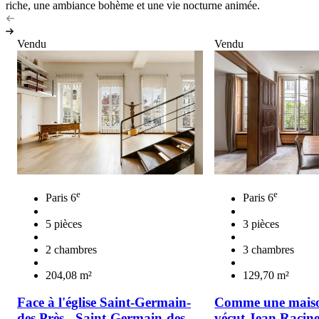
riche, une ambiance bohème et une vie nocturne animée.
Vendu
Vendu
e
e
Paris 6
Paris 6
5 pièces
3 pièces
2 chambres
3 chambres
204,08 m²
129,70 m²
Face à l'église Saint-Germain-
Comme une maiso
des Près - Saint-Germain-des-
vécut Jean Racine.