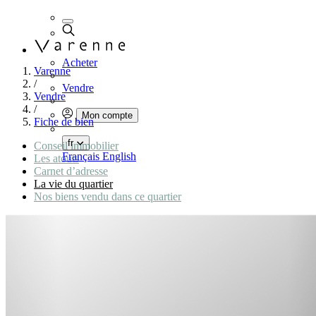
Acheter
Varenne
/
Vendre
Vendre
/
Mon compte
Fiche de bien
fr
Conseil immobilier
Français
English
Les atouts
Carnet d’adresse
La vie du quartier
Nos biens vendu dans ce quartier