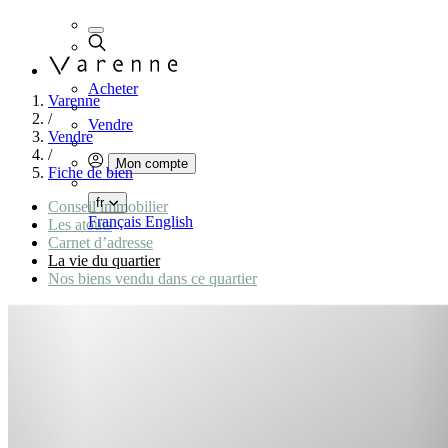
Acheter
Varenne
/
Vendre
Vendre
/
Mon compte
Fiche de bien
fr
Conseil immobilier
Français
English
Les atouts
Carnet d’adresse
La vie du quartier
Nos biens vendu dans ce quartier