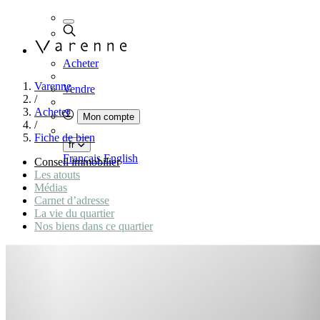
Acheter
Varenne
Vendre
/
Acheter
Mon compte
/
Fiche de bien
fr
Français
English
Conseil immobilier
Les atouts
Médias
Carnet d’adresse
La vie du quartier
Nos biens dans ce quartier