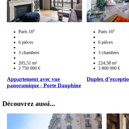
e
e
Paris 16
Paris 16
6 pièces
6 pièces
3 chambres
3 chambres
205,51 m²
224,58 m²
2 750 000 €
3 800 000 €
Appartement avec vue
Duplex d’exceptio
panoramique - Porte Dauphine
Découvrez aussi...