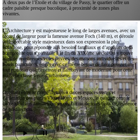
À deux pas de l’Étoile et du village de Passy, le quartier offre un
cadre paisible presque bucolique, à proximité de zones plus
vivantes.
L’Architecture y est majestueuse le long de larges avenues, avec un
record de largeur pour la fameuse avenue Foch (140 m), et déroule
un impeccable style majestueux dans son expression la plus
grandiose, pour répondre aux besoins familiaux et d’apparats de la
bourgeoisie qui s’y installe à la fin du XIXème siècle. On y trouve
ainsi de nombreuses voies privées, des maisons individuelles et des
hôtels particuliers, érigés avec ce même besoin de faire pousser un
tout nouveau quartier cossu et flamboyant de modernité pour cette
nouvelle classe férue d’urbanisme.
Oscillant entre le calme olympien de ces espaces vertes et
l’animation des places Victor Hugo et Mexico, le quartier offre le
cadre idéal aux familles qui en ont fait un de leurs lieux de résidence
de prédilection.