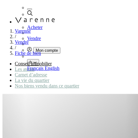
Acheter
Varenne
/
Vendre
Vendre
/
Mon compte
Fiche de bien
fr
Conseil immobilier
Français
English
Les atouts
Carnet d’adresse
La vie du quartier
Nos biens vendu dans ce quartier