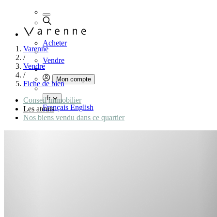
Acheter
Varenne
/
Vendre
Vendre
/
Mon compte
Fiche de bien
fr
Conseil immobilier
Français
English
Les atouts
Nos biens vendu dans ce quartier