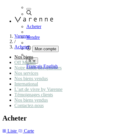
Acheter
Varenne
Vendre
/
Acheter
Mon compte
Nos biens
fr
Off Market
Français
English
Notre guide des quartiers
Nos services
Nos biens vendus
International
L’art de vivre by Varenne
Témoignages clients
Nos biens vendus
Contactez-nous
Acheter
Liste
Carte