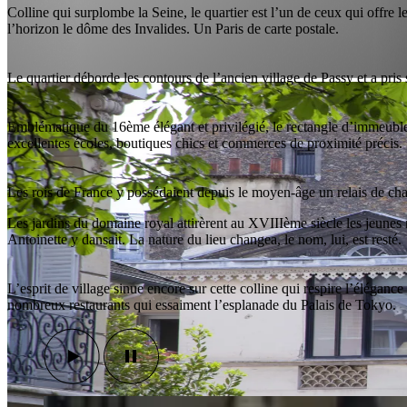
Colline qui surplombe la Seine, le quartier est l’un de ceux qui offre 
l’horizon le dôme des Invalides. Un Paris de carte postale.
Le quartier déborde les contours de l’ancien village de Passy et a pris
Emblématique du 16ème élégant et privilégié, le rectangle d’immeubles 
excellentes écoles, boutiques chics et commerces de proximité précis.
Les rois de France y possédaient depuis le moyen-âge un relais de cha
Les jardins du domaine royal attirèrent au XVIIIème siècle les jeunes no
Antoinette y dansait. La nature du lieu changea, le nom, lui, est resté.
L’esprit de village sinue encore sur cette colline qui respire l’élégance 
nombreux restaurants qui essaiment l’esplanade du Palais de Tokyo.