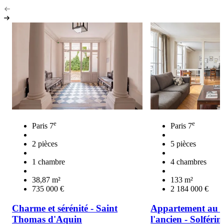
e
e
Paris 7
Paris 7
2 pièces
5 pièces
1 chambre
4 chambres
38,87 m²
133 m²
735 000 €
2 184 000 €
Charme et sérénité - Saint
Appartement au 
Thomas d'Aquin
l'ancien - Solférin