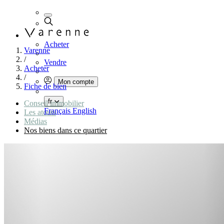
Acheter
Varenne
/
Vendre
Acheter
/
Mon compte
Fiche de bien
fr
Conseil immobilier
Français
English
Les atouts
Médias
Nos biens dans ce quartier